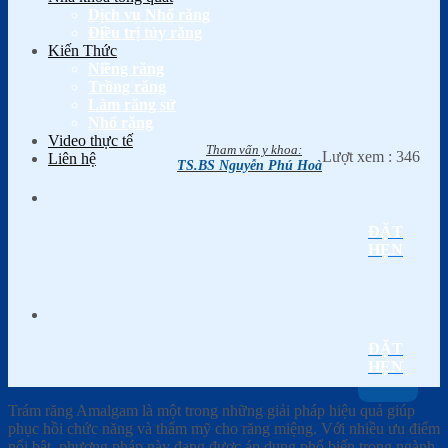
Dịch vụ Nhổ răng
Điều trị tủy răng
Kiến Thức
Niềng răng
Trồng răng
Làm răng sứ
Nhổ răng
Video thực tế
Tham vấn y khoa:
Lượt xem :
346
Liên hệ
TS.BS Nguyễn Phú Hoà
ĐẶT
HẸN
ĐẶT
HẸN
Trám răng Amalgam là một trong những giải pháp hiệu quả giúp
phục hồi chức năng và thẩm mỹ cho răng miệng. Với nhiều ưu điểm
nổi bật, phương pháp này đang được áp dụng phổ biến trong ngành