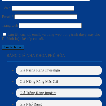
Tên
*
Email
*
Trang web
Lưu tên của tôi, email, và trang web trong trình duyệt này cho
lần bình luận kế tiếp của tôi.
BẢNG GIÁ NHA KHOA PHÚ HÒA
Giá Niềng Răng Invisalign
Giá Niềng Răng Mắc Cài
Giá Trồng Răng Implant
Giá Nhổ Răng