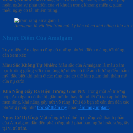
ngăn ngừa sự phát triển của vi khuẩn trong khoang miệng, giảm
thiểu nguy cơ tái nhiễm trùng.
Amalgam là vật liệu trám cực kỳ bền và có khả năng chịu lực
Nhược Điểm Của Amalgam
Tuy nhiên, Amalgam cũng có những nhược điểm mà người dùng
cần xem xét:
Màu Sắc Không Tự Nhiên:
Màu sắc của Amalgam là màu xám
bạc không giống với màu răng tự nhiên có thể ảnh hưởng đến thẩm
mỹ, đặc biệt khi trám ở các răng cửa có thể làm giảm tính thẩm mỹ
của nụ cười.
Khả Năng Gây Ra Hiện Tượng Giãn Nở:
Trong một số trường
hợp, Amalgam có thể bị giãn nở do thay đổi nhiệt độ tạo áp lực lên
men răng, khả năng gây nứt vỡ răng. Khi đó bạn sẽ cần tìm đến các
phương pháp như
bọc sứ thẩm mỹ
hoặc
làm răng inplant
.
Nguy Cơ Dị Ứng:
Một số người có thể bị dị ứng với thành phần
của Am.algam dẫn đến phản ứng như phát ban, ngứa hoặc sưng tấy
tại vị trí trám.