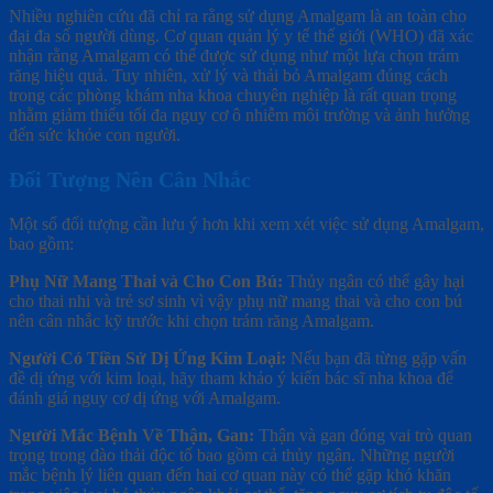
Nhiều nghiên cứu đã chỉ ra rằng sử dụng Amalgam là an toàn cho
đại đa số người dùng. Cơ quan quản lý y tế thế giới (WHO) đã xác
nhận rằng Amalgam có thể được sử dụng như một lựa chọn trám
răng hiệu quả. Tuy nhiên, xử lý và thải bỏ Amalgam đúng cách
trong các phòng khám nha khoa chuyên nghiệp là rất quan trọng
nhằm giảm thiểu tối đa nguy cơ ô nhiễm môi trường và ảnh hưởng
đến sức khỏe con người.
Đối Tượng Nên Cân Nhắc
Một số đối tượng cần lưu ý hơn khi xem xét việc sử dụng Amalgam,
bao gồm:
Phụ Nữ Mang Thai và Cho Con Bú:
Thủy ngân có thể gây hại
cho thai nhi và trẻ sơ sinh vì vậy phụ nữ mang thai và cho con bú
nên cân nhắc kỹ trước khi chọn trám răng Amalgam.
Người Có Tiền Sử Dị Ứng Kim Loại:
Nếu bạn đã từng gặp vấn
đề dị ứng với kim loại, hãy tham khảo ý kiến bác sĩ nha khoa để
đánh giá nguy cơ dị ứng với Amalgam.
Người Mắc Bệnh Về Thận, Gan:
Thận và gan đóng vai trò quan
trọng trong đào thải độc tố bao gồm cả thủy ngân. Những người
mắc bệnh lý liên quan đến hai cơ quan này có thể gặp khó khăn