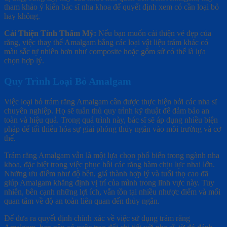
tham khảo ý kiến bác sĩ nha khoa để quyết định xem có cần loại bỏ
hay không.
Cải Thiện Tính Thẩm Mỹ:
Nếu bạn muốn cải thiện vẻ đẹp của
răng, việc thay thế Amalgam bằng các loại vật liệu trám khác có
màu sắc tự nhiên hơn như composite hoặc gốm sứ có thể là lựa
chọn hợp lý.
Quy Trình Loại Bỏ Amalgam
Việc loại bỏ trám răng Amalgam cần được thực hiện bởi các nha sĩ
chuyên nghiệp. Họ sẽ tuân thủ quy trình kỹ thuật để đảm bảo an
toàn và hiệu quả. Trong quá trình này, bác sĩ sẽ áp dụng nhiều biện
pháp để tối thiểu hóa sự giải phóng thủy ngân vào môi trường và cơ
thể.
Trám răng Amalgam vẫn là một lựa chọn phổ biến trong ngành nha
khoa, đặc biệt trong việc phục hồi các răng hàm chịu lực nhai lớn.
Những ưu điểm như độ bền, giá thành hợp lý và tuổi thọ cao đã
giúp Amalgam khẳng định vị trí của mình trong lĩnh vực này. Tuy
nhiên, bên cạnh những lợi ích, vẫn tồn tại nhiều nhược điểm và mối
quan tâm về độ an toàn liên quan đến thủy ngân.
Để đưa ra quyết định chính xác về việc sử dụng trám răng