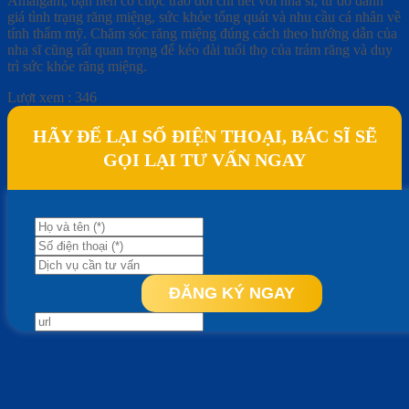
Amalgam, bạn nên có cuộc trao đổi chi tiết với nha sĩ, từ đó đánh
giá tình trạng răng miệng, sức khỏe tổng quát và nhu cầu cá nhân về
tính thẩm mỹ. Chăm sóc răng miệng đúng cách theo hướng dẫn của
nha sĩ cũng rất quan trọng để kéo dài tuổi thọ của trám răng và duy
trì sức khỏe răng miệng.
Lượt xem :
346
HÃY ĐỂ LẠI SỐ ĐIỆN THOẠI, BÁC SĨ SẼ
GỌI LẠI TƯ VẤN NGAY