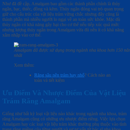
Như đã đề cập, Amalgam bao gồm các thành phần chính là thủy
ngân, bạc, thiếc, đồng và kẽm. Thủy ngân đóng vai trò quan trọng
giữ cho cấu trúc của vật liệu trám vững chắc nhưng đây cũng là
thành phần mà nhiều người lo ngại về an toàn sức khỏe. Mặc dù
thủy ngân có khả năng gây hại cho cơ thể nếu tiếp xúc quá mức
nhưng lượng thủy ngân trong Amalgam vừa đủ nên ít có khả năng
xâm nhập vào cơ thể.
Amalgam đã được sử dụng trong ngành nha khoa hơn 150 năm q
nhất
Xem thêm:
Răng sâu nên trám hay nhổ
? Cách nào an
toàn và tiết kiệm
Ưu Điểm Và Nhược Điểm Của Vật Liệu
Trám Răng Amalgam
Giống như bất kỳ loại vật liệu nào khác trong ngành nha khoa, trám
răng Amalgam cũng có những ưu nhược điểm riêng. Việc lựa chọn
Amalgam hay các loại vật liệu trám khác thường phụ thuộc vào tình
trạng răng miệng của từng người và sự tư vấn từ bác sĩ nha khoa.