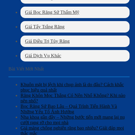
Giá Bọc Răng Sứ Thẩm Mỹ
Giá Tẩy Trắng Răng
Giá Điều Trị Tủy Răng
Giá Dịch Vụ Khác
Bài Viết Mới Nhất
Khuôn mặt bị lệch khi chụp ảnh là do đâu? Cách khắc
phục hiệu quả nhất
Răng Khôn Mọc Thẳng Có Nên Nhổ Không? Khi nào
nên nhổ?
Bọc Răng Sứ Bao Lâu – Quá Trình Tiến Hành Và
Những Yếu Tố Ảnh Hưởng
Nha khoa gần đây – Những bước tiến mới mang lại nụ
cười rạng rỡ cho mọi nhà
Giá máng chống nghiến răng bao nhiêu? Giải đáp mọi
thắc mắc