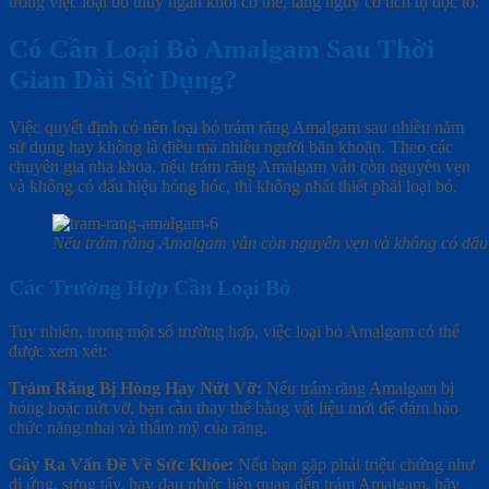
trong việc loại bỏ thủy ngân khỏi cơ thể, tăng nguy cơ tích tụ độc tố.
Có Cần Loại Bỏ Amalgam Sau Thời
Gian Dài Sử Dụng?
Việc quyết định có nên loại bỏ trám răng Amalgam sau nhiều năm
sử dụng hay không là điều mà nhiều người băn khoăn. Theo các
chuyên gia nha khoa, nếu trám răng Amalgam vẫn còn nguyên vẹn
và không có dấu hiệu hỏng hóc, thì không nhất thiết phải loại bỏ.
Nếu trám răng Amalgam vẫn còn nguyên vẹn và không có dấu hi
Các Trường Hợp Cần Loại Bỏ
Tuy nhiên, trong một số trường hợp, việc loại bỏ Amalgam có thể
được xem xét:
Trám Răng Bị Hỏng Hay Nứt Vỡ:
Nếu trám răng Amalgam bị
hỏng hoặc nứt vỡ, bạn cần thay thế bằng vật liệu mới để đảm bảo
chức năng nhai và thẩm mỹ của răng.
Gây Ra Vấn Đề Về Sức Khỏe:
Nếu bạn gặp phải triệu chứng như
dị ứng, sưng tấy, hay đau nhức liên quan đến trám Amalgam, hãy