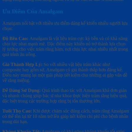
Ưu Điểm Của Amalgam
Amalgam nổi bật với nhiều ưu điểm đáng kể khiến nhiều người lựa
chọn:
Độ Bền Cao:
Amalgam là vật liệu trám cực kỳ bền và có khả năng
chịu lực nhai mạnh mẽ. Đặc điểm này khiến nó trở thành lựa chọn
lý tưởng cho việc trám răng hàm, nơi chịu lực nhai nhiều nhất trong
quá trình ăn uống.
Giá Thành Hợp Lý:
So với nhiều vật liệu trám khác như
composite hay gốm sứ, Amalgam có giá thành thấp hơn đáng kể.
Điều này mang lại một giải pháp tiết kiệm cho những ai gặp vấn đề
về răng miệng.
Dễ Dàng Sử Dụng:
Quá trình thao tác với Amalgam khá đơn giản
và nhanh chóng giúp bác sĩ nha khoa thực hiện trám răng hiệu quả,
đặc biệt trong các trường hợp răng bị tổn thương lớn.
Tuổi Thọ Cao:
Khi được chăm sóc đúng cách, trám răng Amalgam
có thể tồn tại từ 10 năm trở lên giúp tiết kiệm chi phí cho bệnh nhân
trong dài hạn.
Kháng Khuẩn Tốt:
Amalgam có khả năng kháng khuẩn tốt giúp