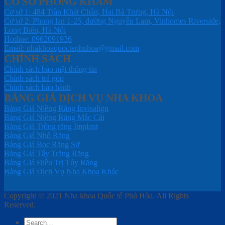
CƠ SỞ PHÒNG KHÁM
Cơ sở 1: 484 Trần Khát Chân, Hai Bà Trưng, Hà Nội
Cơ sở 2: Phong lan 1-25, đường Nguyễn Lam, Vinhomes Riverside,
Long Biên, Hà Nội
Hotline: 0962091936
Email: nhakhoaquoctephuhoa@gmail.com
CHÍNH SÁCH
Chính sách bảo mật thông tin
Chính sách trả góp
Chính sách bảo hành
BẢNG GIÁ DỊCH VỤ NHA KHOA
Bảng Giá Niềng Răng Invisalign
Bảng Giá Niềng Răng Mắc Cài
Bảng Giá Trồng răng Implant
Bảng Giá Nhổ Răng
Bảng Giá Bọc Răng Sứ
Bảng Giá Tẩy Trắng Răng
Bảng Giá Điều Trị Tủy Răng
Bảng Giá Dịch Vụ Nha Khoa Khác
Copyright © 2021 Nha khoa Quốc tế Phú Hòa. All Rights
Reserved.