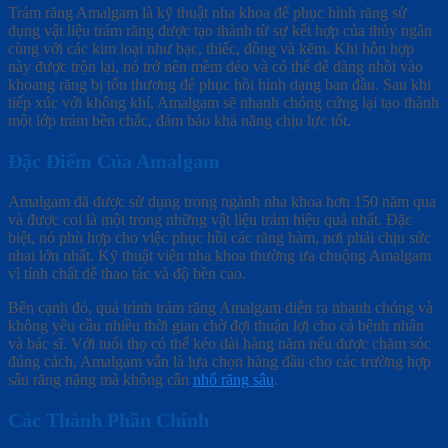
Trám răng Amalgam là kỹ thuật nha khoa để phục hình răng sử
dụng vật liệu trám răng được tạo thành từ sự kết hợp của thủy ngân
cùng với các kim loại như bạc, thiếc, đồng và kẽm. Khi hỗn hợp
này được trộn lại, nó trở nên mềm dẻo và có thể dễ dàng nhồi vào
khoang răng bị tổn thương để phục hồi hình dạng ban đầu. Sau khi
tiếp xúc với không khí, Amalgam sẽ nhanh chóng cứng lại tạo thành
một lớp trám bền chắc, đảm bảo khả năng chịu lực tốt.
Đặc Điểm Của Amalgam
Amalgam đã được sử dụng trong ngành nha khoa hơn 150 năm qua
và được coi là một trong những vật liệu trám hiệu quả nhất. Đặc
biệt, nó phù hợp cho việc phục hồi các răng hàm, nơi phải chịu sức
nhai lớn nhất. Kỹ thuật viên nha khoa thường ưa chuộng Amalgam
vì tính chất dễ thao tác và độ bền cao.
Bên cạnh đó, quá trình trám răng Amalgam diễn ra nhanh chóng và
không yêu cầu nhiều thời gian chờ đợi thuận lợi cho cả bệnh nhân
và bác sĩ. Với tuổi thọ có thể kéo dài hàng năm nếu được chăm sóc
đúng cách, Amalgam vẫn là lựa chọn hàng đầu cho các trường hợp
sâu răng nặng mà không cần
nhổ răng sâu
.
Các Thành Phần Chính