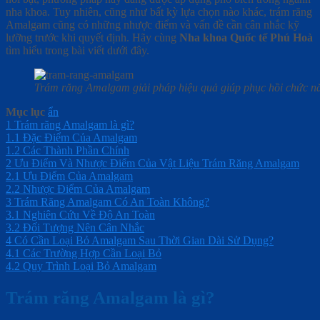
nha khoa. Tuy nhiên, cũng như bất kỳ lựa chọn nào khác, trám răng
Amalgam cũng có những nhược điểm và vấn đề cần cân nhắc kỹ
lưỡng trước khi quyết định. Hãy cùng
Nha khoa Quốc tế Phú Hoà
tìm hiểu trong bài viết dưới đây.
Trám răng Amalgam giải pháp hiệu quả giúp phục hồi chức n
Mục lục
ẩn
1
Trám răng Amalgam là gì?
1.1
Đặc Điểm Của Amalgam
1.2
Các Thành Phần Chính
2
Ưu Điểm Và Nhược Điểm Của Vật Liệu Trám Răng Amalgam
2.1
Ưu Điểm Của Amalgam
2.2
Nhược Điểm Của Amalgam
3
Trám Răng Amalgam Có An Toàn Không?
3.1
Nghiên Cứu Về Độ An Toàn
3.2
Đối Tượng Nên Cân Nhắc
4
Có Cần Loại Bỏ Amalgam Sau Thời Gian Dài Sử Dụng?
4.1
Các Trường Hợp Cần Loại Bỏ
4.2
Quy Trình Loại Bỏ Amalgam
Trám răng Amalgam là gì?