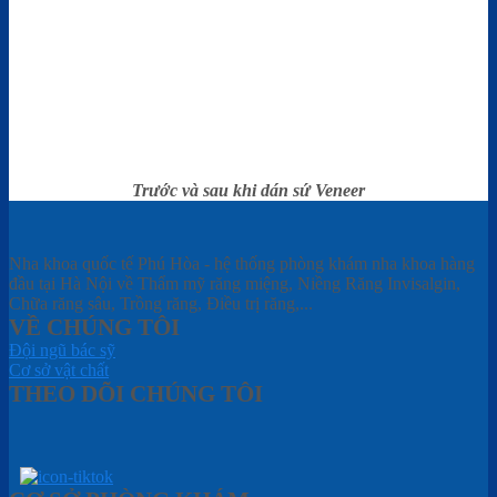
Trước và sau khi dán sứ Veneer
Nha khoa quốc tế Phú Hòa - hệ thống phòng khám nha khoa hàng
đầu tại Hà Nội về Thẩm mỹ răng miệng, Niềng Răng Invisalgin,
Chữa răng sâu, Trồng răng, Điều trị răng,...
VỀ CHÚNG TÔI
Đội ngũ bác sỹ
Cơ sở vật chất
THEO DÕI CHÚNG TÔI