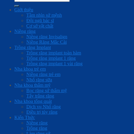
Giới thiệu
Tầm nhìn sứ mệnh
Đội ngũ bác sĩ
Cơ sở vật chất
Niềng răng
Niềng răng Invisalign
Niềng Răng Mắc Cài
Trồng răng Implant
Trồng răng implant toàn hàm
Trồng răng implant 1 răng
Trồng răng implant 1 vài răng
Nha khoa trẻ em
Niềng răng trẻ em
Nhổ răng sữa
Nha khoa thẩm mỹ
Bọc răng sứ thẩm mỹ
Tẩy trắng răng
Nha khoa tổng quát
Dịch vụ Nhổ răng
Điều trị tủy răng
Kiến Thức
Niềng răng
Trồng răng
Làm răng sứ