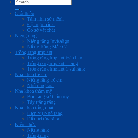
Giới thiệu
Tầm nhìn sứ mệnh
Đội ngũ bác sĩ
Cơ sở vật chất
Niềng răng
Niềng răng Invisalign
Niềng Răng Mắc Cài
Trồng răng Implant
Trồng răng implant toàn hàm
Trồng răng implant 1 răng
Trồng răng implant 1 vài răng
Nha khoa trẻ em
Niềng răng trẻ em
Nhổ răng sữa
Nha khoa thẩm mỹ
Bọc răng sứ thẩm mỹ
Tẩy trắng răng
Nha khoa tổng quát
Dịch vụ Nhổ răng
Điều trị tủy răng
Kiến Thức
Niềng răng
Trồng răng