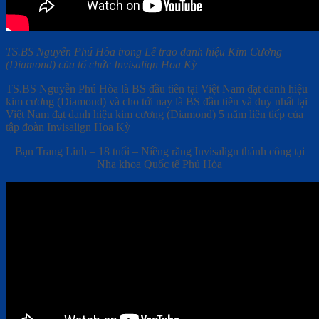
TS.BS Nguyễn Phú Hòa trong Lễ trao danh hiệu Kim Cương
(Diamond) của tổ chức Invisalign Hoa Kỳ
TS.BS Nguyễn Phú Hòa là BS đầu tiên tại Việt Nam đạt danh hiệu
kim cương (Diamond) và cho tới nay là BS đầu tiên và duy nhất tại
Việt Nam đạt danh hiệu kim cương (Diamond) 5 năm liên tiếp của
tập đoàn Invisalign Hoa Kỳ
Bạn Trang Linh – 18 tuổi – Niềng răng Invisalign thành công tại
Nha khoa Quốc tế Phú Hòa