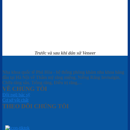
Trước và sau khi dán sứ Veneer
Nha khoa quốc tế Phú Hòa - hệ thống phòng khám nha khoa hàng
đầu tại Hà Nội về Thẩm mỹ răng miệng, Niềng Răng Invisalgin,
Chữa răng sâu, Trồng răng, Điều trị răng,...
VỀ CHÚNG TÔI
Đội ngũ bác sỹ
Cơ sở vật chất
THEO DÕI CHÚNG TÔI