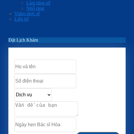
Làm răng sứ
Nhổ răng
Video thực tế
Liên hệ
Đặt Lịch Khám