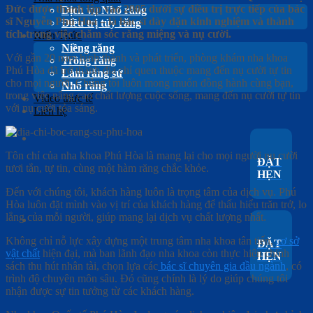
Đức được thành lập vào 2005 dưới sự điều trị trực tiếp của bác
Dịch vụ Nhổ răng
sĩ Nguyễn Phú Hòa – là bác sĩ dày dặn kinh nghiệm và thành
Điều trị tủy răng
tích trong việc chăm sóc răng miệng và nụ cười.
Kiến Thức
Niềng răng
Với gần 20 năm hình thành và phát triển, phòng khám nha khoa
Trồng răng
Phú Hòa đã trở thành địa chỉ quen thuộc mang đến nụ cười tự tin
Làm răng sứ
cho mọi người. Chúng tôi luôn mong muốn đồng hành cùng bạn,
Nhổ răng
trong việc nâng cao chất lượng cuộc sống, mang đến nụ cười tự tin
Video thực tế
với nụ cười tỏa sáng.
Liên hệ
Tôn chỉ của nha khoa Phú Hòa là mang lại cho mọi người nụ cười
ĐẶT
tươi tắn, tự tin, cùng một hàm răng chắc khỏe.
HẸN
Đến với chúng tôi, khách hàng luôn là trọng tâm của dịch vụ. Phú
Hòa luôn đặt mình vào vị trí của khách hàng để thấu hiểu trăn trở, lo
lắng của mỗi người, giúp mang lại dịch vụ chất lượng nhất.
Không chỉ nỗ lực xây dựng một trung tâm nha khoa tân tiến,
cơ sở
ĐẶT
vật chất
hiện đại, mà ban lãnh đạo nha khoa còn thực hiện chính
HẸN
sách thu hút nhân tài, chọn lựa các
bác sĩ chuyên gia đầu ngành
, có
trình độ chuyên môn sâu. Đó cũng chính là lý do giúp chúng tôi
nhận được sự tin tưởng từ các khách hàng.