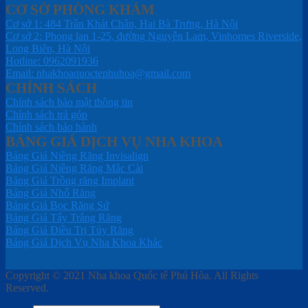
CƠ SỞ PHÒNG KHÁM
Cơ sở 1: 484 Trần Khát Chân, Hai Bà Trưng, Hà Nội
Cơ sở 2: Phong lan 1-25, đường Nguyễn Lam, Vinhomes Riverside,
Long Biên, Hà Nội
Hotline: 0962091936
Email: nhakhoaquoctephuhoa@gmail.com
CHÍNH SÁCH
Chính sách bảo mật thông tin
Chính sách trả góp
Chính sách bảo hành
BẢNG GIÁ DỊCH VỤ NHA KHOA
Bảng Giá Niềng Răng Invisalign
Bảng Giá Niềng Răng Mắc Cài
Bảng Giá Trồng răng Implant
Bảng Giá Nhổ Răng
Bảng Giá Bọc Răng Sứ
Bảng Giá Tẩy Trắng Răng
Bảng Giá Điều Trị Tủy Răng
Bảng Giá Dịch Vụ Nha Khoa Khác
Copyright © 2021 Nha khoa Quốc tế Phú Hòa. All Rights
Reserved.